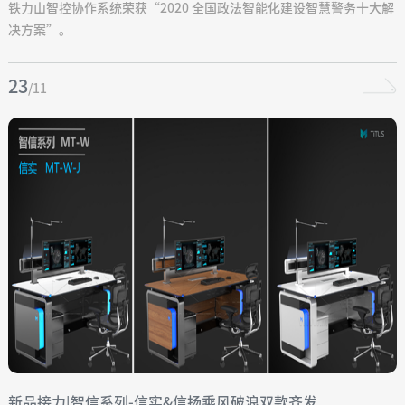
案”
铁力山智控协作系统荣获“2020 全国政法智能化建设智慧警务十大解
决方案”。
23
/11
新品接力|智信系列-信实&信扬乘风破浪双款齐发