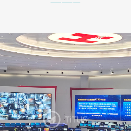
————————