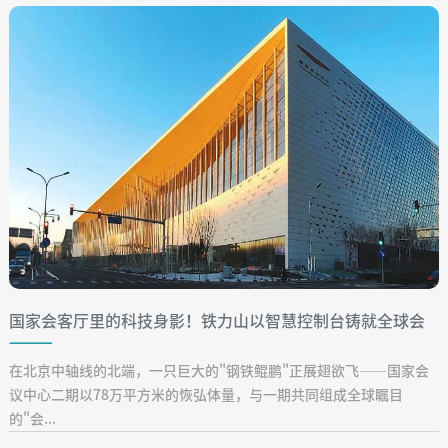
国家会客厅里的科技身影！铁力山以智慧控制台铸就全球会
展新标杆
在北京中轴线的北端，一只巨大的"钢铁鲲鹏"正展翅欲飞——国家会
议中心二期以78万平方米的恢弘体量，与一期共同组成全球瞩目
的"会...