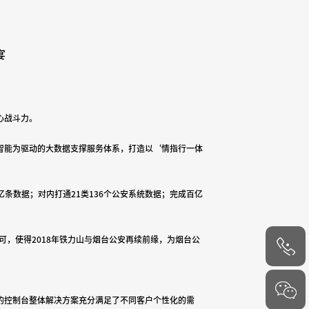
宴
心战斗力。
智能为驱动的大数据支撑服务体系，打造以
‘
情指行一体
亿条数据；对内打通
21
类
136
个公安系统数据；完成百亿
可，使得
2018
年铁力山与烟台公安再续前缘，为烟台公
4000-
的控制台整体解决方案充分满足了不同客户个性化的需