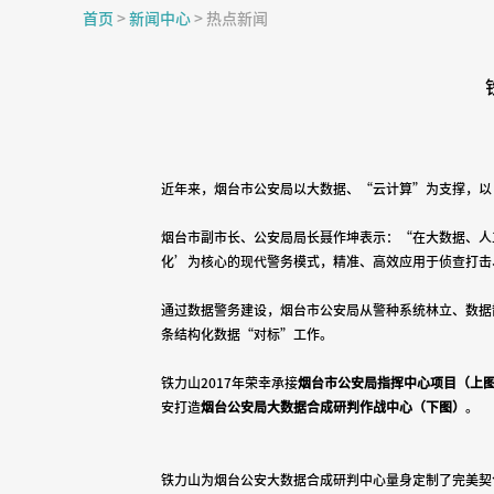
首页
>
新闻中心
>
热点新闻
近年来，烟台市公安局以大数据、“云计算”为支撑，以
烟台市副市长、公安局局长聂作坤表示：
“
在大数据、人
化
’
为核心的现代警务模式，精准、高效应用于侦查打击
通过数据警务建设，烟台市公安局从警种系统林立、数据
条结构化数据
“
对标
”
工作。
铁力山
2017
年荣幸承接
烟台市公安局指挥中心项目（上
安打造
烟台公安局大数据合成研判作战中心（下图）
。
铁力山为烟台公安大数据合成研判中心量身定制了完美契