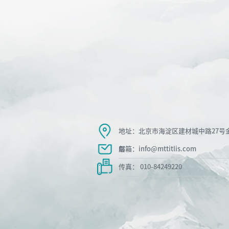
地址：北京市海淀区建材城中路27号金
层
邮箱：info@mttitlis.com
传真： 010-84249220