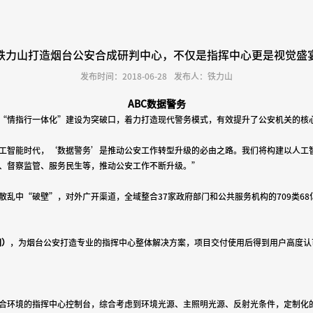
铁力山打造烟台公安合成研判中心，不仅是指挥中心更是视觉盛
发布时间：2018-06-28
发布人：铁力山
ABC数据警务
“情指行一体化”建设为突破口，着力打造现代警务模式，有效提升了公安机关的核
工智能时代，
‘
数据警务
’
是推动公安工作转型升级的必由之路。我们将构建以人工
、督察监管、服务民生等，推动公安工作不断升级。
”
散乱中
“
破壁
”
，对外广开渠道，全域整合
37
家政府部门和公共服务机构的
709
类
68
图）
，为烟台公安打造专业的指挥中心整体解决方案，项目交付使用后得到用户高度认
合环境的指挥中心控制台，综合考虑到环境光源、主照明光源、反射光条件，定制化