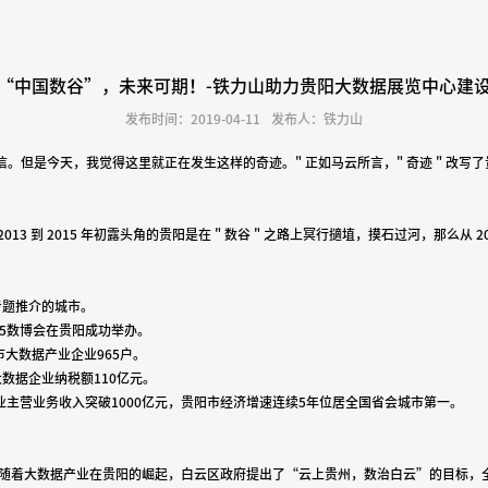
“中国数谷”，未来可期！-铁力山助力贵阳大数据展览中心建
发布时间：2019-04-11
发布人：铁力山
。但是今天，我觉得这里就正在发生这样的奇迹。" 正如马云所言，" 奇迹 " 改写了贵
013 到 2015 年初露头角的贵阳是在 " 数谷 " 之路上冥行擿埴，摸石过河，那么从 20
专题推介的城市。
15数博会在贵阳成功举办。
市大数据产业企业965户。
大数据企业纳税额110亿元。
企业主营业务收入突破1000亿元，贵阳市经济增速连续5年位居全国省会城市第一。
随着大数据产业在贵阳的崛起，白云区政府提出了“云上贵州，数治白云”的目标，全