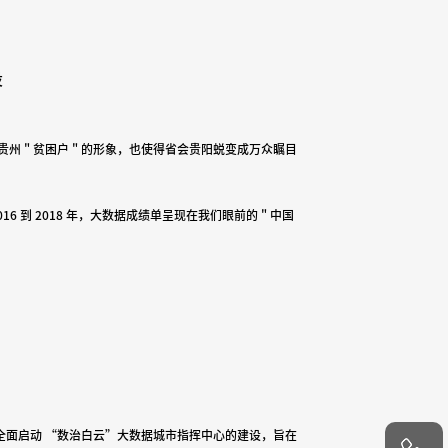
设
州 " 贫困户 " 的形象，也使得省会贵阳蜕变成万众瞩目
16 到 2018 年，大数据成绩单呈现在我们眼前的 " 中国
面启动 “数治白云”大数据城市指挥中心的建设，旨在