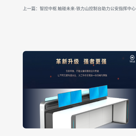
上一篇：智控中枢 触碰未来-铁力山控制台助力公安指挥中心信