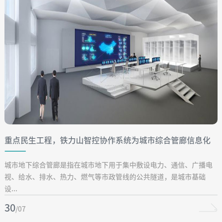
重点民生工程，铁力山智控协作系统为城市综合管廊信息化
建设赋能
城市地下综合管廊是指在城市地下用于集中敷设电力、通信、广播电
视、给水、排水、热力、燃气等市政管线的公共隧道，是城市基础
设...
30
/07