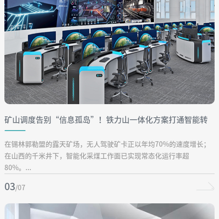
矿山调度告别“信息孤岛”！铁力山一体化方案打通智能转
型最后一公里
在锡林郭勒盟的露天矿场，无人驾驶矿卡正以年均70%的速度增长；
在山西的千米井下，智能化采煤工作面已实现常态化运行率超
80%。...
03
/07