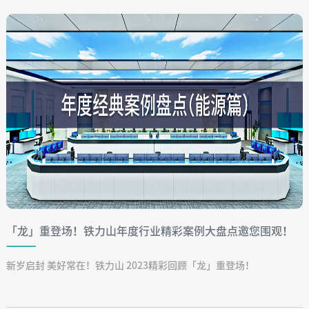
「龙」重登场！铁力山年度行业精彩案例大盘点邀您围观！
（能源篇）
新岁启封 美好常在！铁力山 2023精彩回顾「龙」重登场！