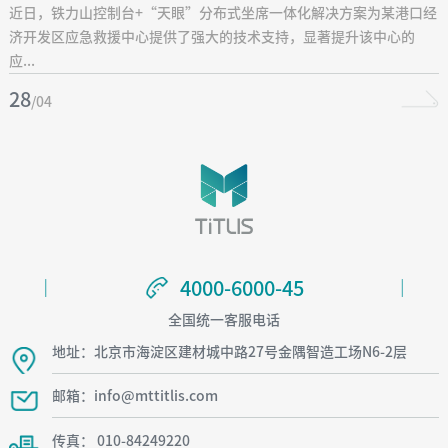
新发展
近日，铁力山控制台+“天眼”分布式坐席一体化解决方案为某港口经
济开发区应急救援中心提供了强大的技术支持，显著提升该中心的
应...
28
/04
4000-6000-45
4000-6000-45
全国统一客服电话
地址：北京市海淀区建材城中路27号金隅智造工场N6-2层
邮箱：info@mttitlis.com
传真： 010-84249220