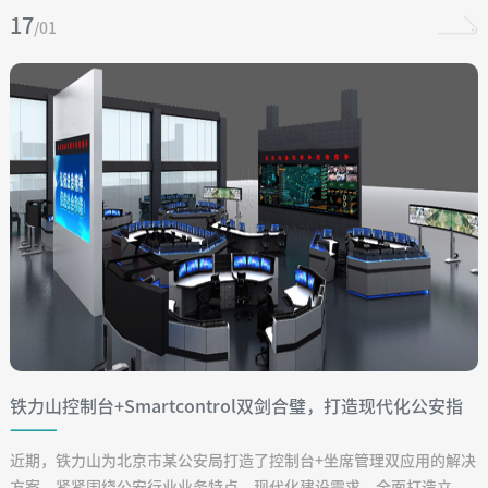
17
/01
铁力山控制台+Smartcontrol双剑合璧，打造现代化公安指
挥中心
近期，铁力山为北京市某公安局打造了控制台+坐席管理双应用的解决
方案，紧紧围绕公安行业业务特点，现代化建设需求，全面打造立