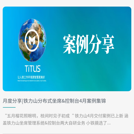
月度分享|铁力山分布式坐席&控制台4月案例集锦
“五月榴花照眼明，枝间时见子初成“ 铁力山4月交付案例已上新 涵
盖铁力山坐席管理系统&控制台两大自研业务 小铁摘选了...