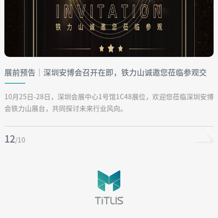
展前预告│深圳安博会召开在即，铁力山诚邀您莅临参观交
流
10月25日-28日，深圳会展中心1号馆1C48展位，欢迎您莅临深圳安博
会铁力山展台，共同探讨未来行业风向。
12
/10