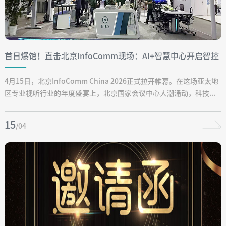
首日爆馆！直击北京InfoComm现场：AI+智慧中心开启智控
新纪元
4月15日，北京InfoComm China 2026正式拉开帷幕。在这场亚太地
区专业视听行业的年度盛宴上，北京国家会议中心人潮涌动，科技...
15
/04