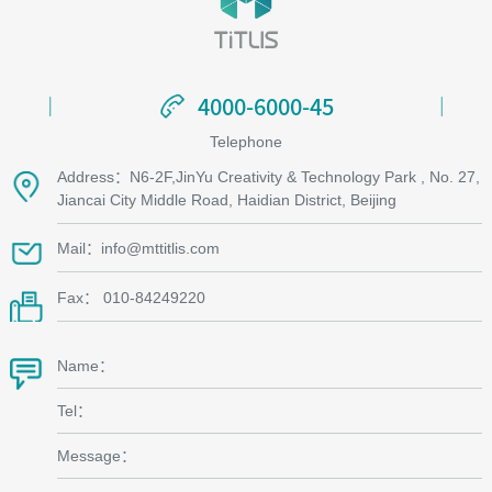
4000-6000-45
4000-6000-45
Telephone
Address：N6-2F,JinYu Creativity & Technology Park , No. 27,
Jiancai City Middle Road, Haidian District, Beijing
Mail：info@mttitlis.com
Fax： 010-84249220
Name：
Tel：
Message：