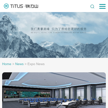
Home
>
News
>
Expo News