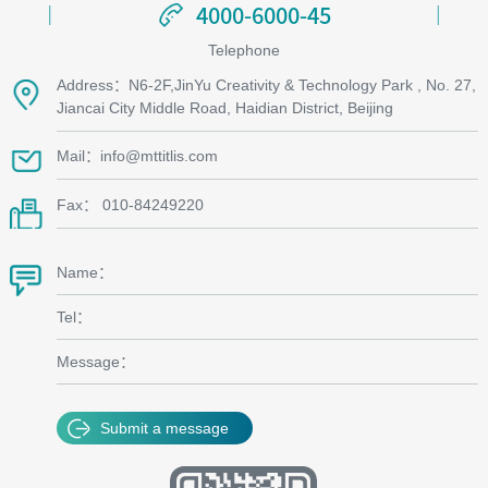
4000-6000-45
4000-6000-45
Telephone
Address：N6-2F,JinYu Creativity & Technology Park , No. 27,
Jiancai City Middle Road, Haidian District, Beijing
Mail：info@mttitlis.com
Fax： 010-84249220
Name：
Tel：
Message：
Submit a message