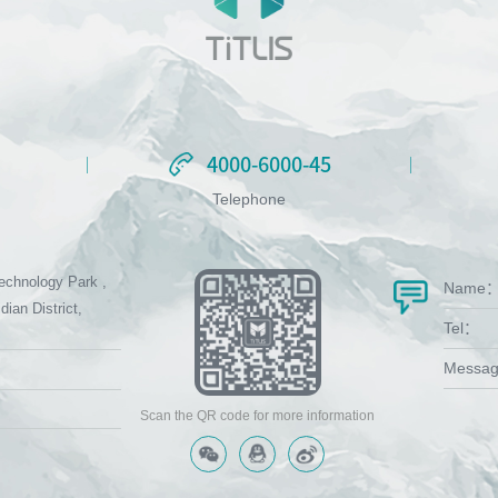
4000-6000-45
4000-6000-45
Telephone
echnology Park ,
Name
dian District,
Tel：
Messa
Scan the QR code for more information