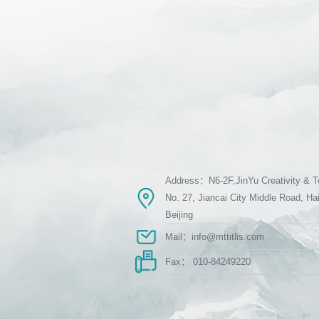
Address：N6-2F,JinYu Creativity & T
No. 27, Jiancai City Middle Road, Hai
Beijing
Mail：info@mttitlis.com
Fax： 010-84249220