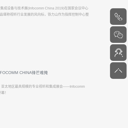
设备与技术展(Infocomm China 2019)在国家会议中心
na上的展品堪称视听行业发展的风向标，铁力山作为指挥控制中心整
现场搭建了控制中心模拟场景，展示了集智能控...
4000-
6000-45
OCOMM CHINA锋芒难掩
年7月17日，亚太地区最具规模的专业视听和集成展会——Infocomm
开幕！