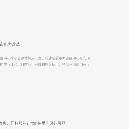
城市电力改革
度中心控制台整体解决方案，新建成的电力调度中心在实现
的交互体验，目前项目已顺利投入使用，得到使用部门高度
力山圆满收官，细数那些让“你”拍手叫好的展品