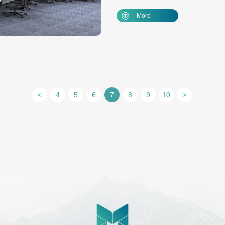
More
<
4
5
6
7
8
9
10
>