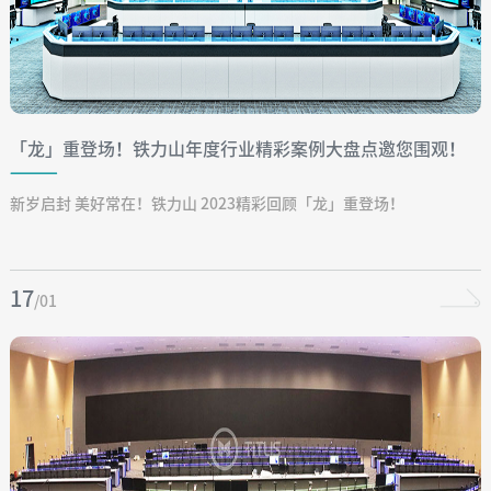
「龙」重登场！铁力山年度行业精彩案例大盘点邀您围观！
（能源篇）
新岁启封 美好常在！铁力山 2023精彩回顾「龙」重登场！
17
/01