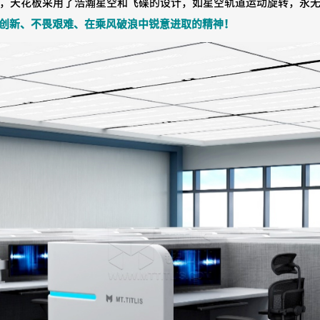
，天花板采用了浩瀚星空和飞碟的设计，如星空轨道运动旋转，永
创新、不畏艰难、在乘风破浪中锐意进取的精神！