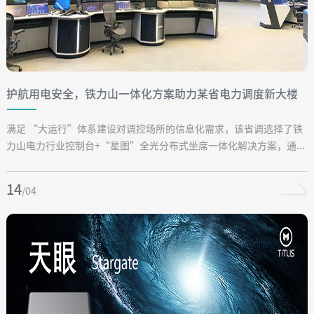
护航用电安全，铁力山一体化方案助力某省电力调度新大楼
建设
满足 “大运行”体系建设对调控场所的信息化需求，该省调选择了铁
力山电力行业控制台+“星图”全光分布式坐席一体化解决方案，通...
14
/04