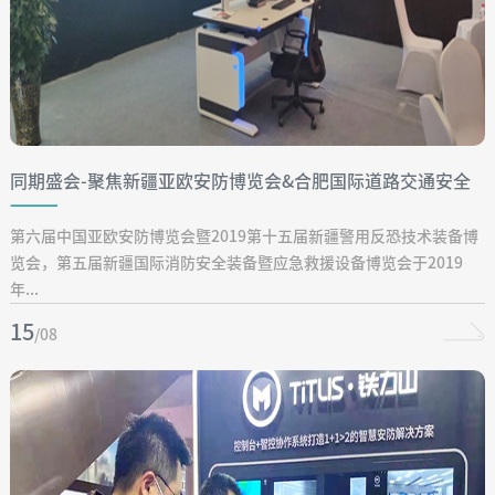
同期盛会-聚焦新疆亚欧安防博览会&合肥国际道路交通安全
博览会
第六届中国亚欧安防博览会暨2019第十五届新疆警用反恐技术装备博
览会，第五届新疆国际消防安全装备暨应急救援设备博览会于2019
年...
15
/08