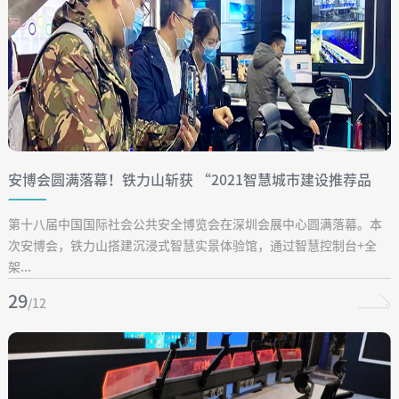
安博会圆满落幕！铁力山斩获 “2021智慧城市建设推荐品
牌”
第十八届中国国际社会公共安全博览会在深圳会展中心圆满落幕。本
次安博会，铁力山搭建沉浸式智慧实景体验馆，通过智慧控制台+全
架...
29
/12