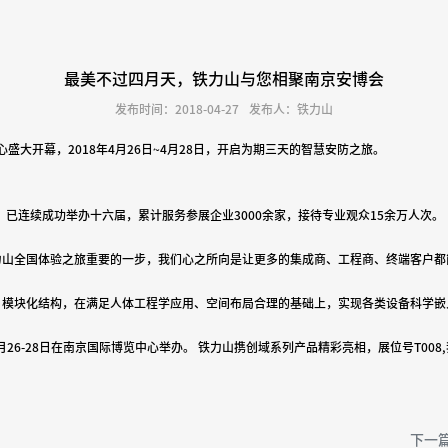
最美不过四月天，铁力山与您相聚南京安博会
发布时间：2018-04-27
发布人：铁力山
心盛大开幕，
2018
年
4
月
26
日
~4
月
28
日，开启为期三天的智慧安防之旅。
，已连续成功举办十六届，累计服务参展企业
3000
余家，接待专业观众
15
余万人次。
力山全国体验之旅重要的一步，我们心之所向是让更多的集成商、工程商、终端客户都
，模块化结构，在满足人体工程学应用、空间布局合理的基础上，实现各类设备科学嵌
月
26-28
日在南京国际博览中心举办。
铁力山携创域系列产品精彩亮相，展位号
T008,
下一篇