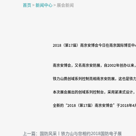
首页
>
新闻中心
>
展会新闻
2018
（第
17
届）南京安博会今日在南京国际博览中
南京安博会，又名南京安防展，自
2002
年创办以来
铁力山携创域系列控制亮相南京安防展，这也是铁
本次展会展出的创域系列控制台，采用紧凑式设计
全新的
“2018
（第
17
届）南京安博会
”
于
2018
年
4
上一篇：国防风采丨铁力山与您相约2018国防电子展