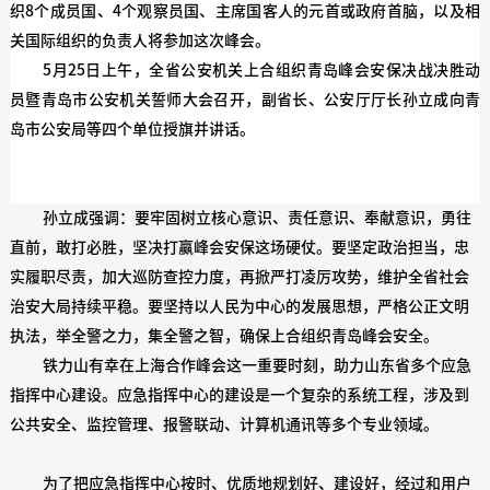
织8个成员国、4个观察员国、主席国客人的元首或政府首脑，以及相
关国际组织的负责人将参加这次峰会。
5月25日上午，全省公安机关上合组织青岛峰会安保决战决胜动
员暨青岛市公安机关誓师大会召开，副省长、公安厅厅长孙立成向青
岛市公安局等四个单位授旗并讲话。
孙立成强调：要牢固树立核心意识、责任意识、奉献意识，勇往
直前，敢打必胜，坚决打赢峰会安保这场硬仗。要坚定政治担当，忠
实履职尽责，加大巡防查控力度，再掀严打凌厉攻势，维护全省社会
治安大局持续平稳。要坚持以人民为中心的发展思想，严格公正文明
执法，举全警之力，集全警之智，确保上合组织青岛峰会安全。
铁力山有幸在上海合作峰会这一重要时刻，助力山东省多个应急
指挥中心建设。应急指挥中心的建设是一个复杂的系统工程，涉及到
公共安全、监控管理、报警联动、计算机通讯等多个专业领域。
为了把应急指挥中心按时、优质地规划好、建设好，经过和用户